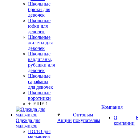
Школьные
брюки для
девочек
Школьные
юбки для
девочек
Школьные
жилеты для
девочек
Школьные
кардиганы,
рубашки для
девочек
Школьные
сарафаны
для девочек
Школьные
воротники
+ ЕЩЕ 1
Компания
Оптовым
О
Одежда для
Акции
покупателям
компании
мальчиков
ПОЛО для
мальчиков