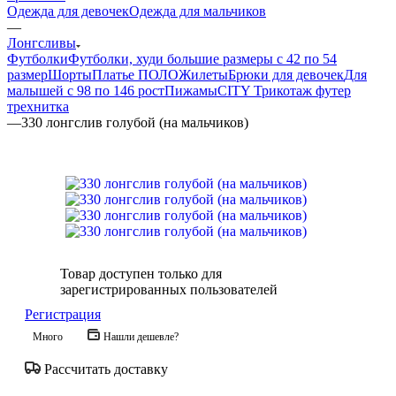
Одежда для девочек
Одежда для мальчиков
—
Лонгсливы
Футболки
Футболки, худи большие размеры с 42 по 54
размер
Шорты
Платье ПОЛО
Жилеты
Брюки для девочек
Для
малышей с 98 по 146 рост
Пижамы
CITY Трикотаж футер
трехнитка
—
330 лонгслив голубой (на мальчиков)
Товар доступен только для
зарегистрированных пользователей
Регистрация
Много
Нашли дешевле?
Рассчитать доставку