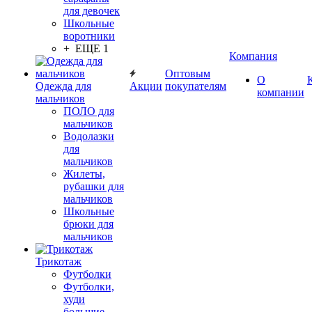
для девочек
Школьные
воротники
+ ЕЩЕ 1
Компания
Оптовым
О
Одежда для
Акции
покупателям
компании
мальчиков
ПОЛО для
мальчиков
Водолазки
для
мальчиков
Жилеты,
рубашки для
мальчиков
Школьные
брюки для
мальчиков
Трикотаж
Футболки
Футболки,
худи
большие