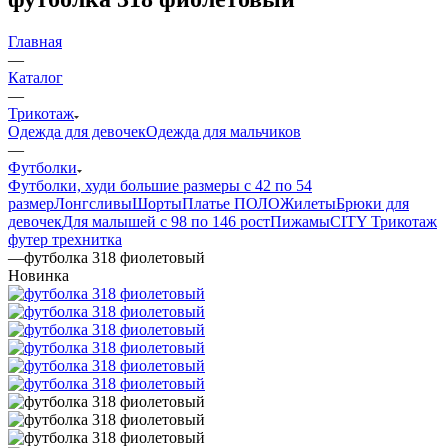
Главная
—
Каталог
—
Трикотаж
Одежда для девочек
Одежда для мальчиков
—
Футболки
Футболки, худи большие размеры с 42 по 54
размер
Лонгсливы
Шорты
Платье ПОЛО
Жилеты
Брюки для
девочек
Для малышей с 98 по 146 рост
Пижамы
CITY Трикотаж
футер трехнитка
—
футболка 318 фиолетовый
Новинка