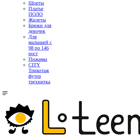
Шорты
Платье
ПОЛО
Жилеты
Брюки для
девочек
Для
малышей с
98 по 146
рост
Пижамы
CITY
Трикотаж
футер
трехнитка