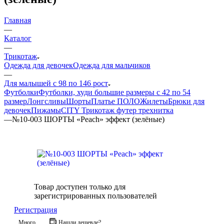
Главная
—
Каталог
—
Трикотаж
Одежда для девочек
Одежда для мальчиков
—
Для малышей с 98 по 146 рост
Футболки
Футболки, худи большие размеры с 42 по 54
размер
Лонгсливы
Шорты
Платье ПОЛО
Жилеты
Брюки для
девочек
Пижамы
CITY Трикотаж футер трехнитка
—
№10-003 ШОРТЫ «Peach» эффект (зелёные)
Товар доступен только для
зарегистрированных пользователей
Регистрация
Много
Нашли дешевле?