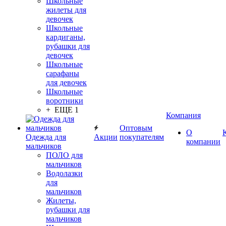
Школьные
жилеты для
девочек
Школьные
кардиганы,
рубашки для
девочек
Школьные
сарафаны
для девочек
Школьные
воротники
+ ЕЩЕ 1
Компания
Оптовым
О
Одежда для
Акции
покупателям
компании
мальчиков
ПОЛО для
мальчиков
Водолазки
для
мальчиков
Жилеты,
рубашки для
мальчиков