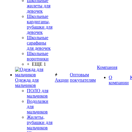
Школьные
жилеты для
девочек
Школьные
кардиганы,
рубашки для
девочек
Школьные
сарафаны
для девочек
Школьные
воротники
+ ЕЩЕ 1
Компания
Оптовым
О
Одежда для
Акции
покупателям
компании
мальчиков
ПОЛО для
мальчиков
Водолазки
для
мальчиков
Жилеты,
рубашки для
мальчиков