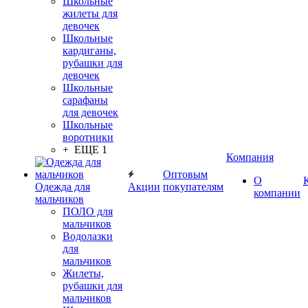
Школьные
жилеты для
девочек
Школьные
кардиганы,
рубашки для
девочек
Школьные
сарафаны
для девочек
Школьные
воротники
+ ЕЩЕ 1
Компания
Оптовым
О
Одежда для
Акции
покупателям
компании
мальчиков
ПОЛО для
мальчиков
Водолазки
для
мальчиков
Жилеты,
рубашки для
мальчиков