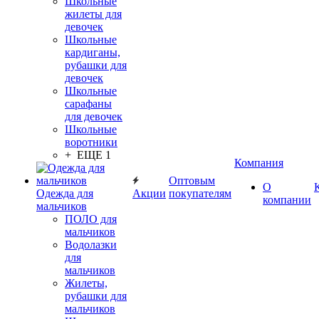
Школьные
жилеты для
девочек
Школьные
кардиганы,
рубашки для
девочек
Школьные
сарафаны
для девочек
Школьные
воротники
+ ЕЩЕ 1
Компания
Оптовым
О
Одежда для
Акции
покупателям
компании
мальчиков
ПОЛО для
мальчиков
Водолазки
для
мальчиков
Жилеты,
рубашки для
мальчиков