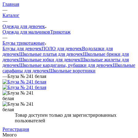
Главная
—
Каталог
—
Одежда для девочек
Одежда для мальчиков
Трикотаж
—
Блузы трикотажные
Блузы для девочек
ПОЛО для девочек
Водолазки для
девочек
Школьные платья для девочек
Школьные брюки для
девочек
Школьные юбки для девочек
Школьные жилеты для
девочек
Школьные кардиганы, рубашки для девочек
Школьные
сарафаны для девочек
Школьные воротники
—
Блуза № 241 белая
Товар доступен только для зарегистрированных
пользователей
Регистрация
Много