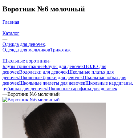
Воротник №6 молочный
Главная
—
Каталог
—
Одежда для девочек
Одежда для мальчиков
Трикотаж
—
Школьные воротники
Блузы трикотажные
Блузы для девочек
ПОЛО для
девочек
Водолазки для девочек
Школьные платья для
девочек
Школьные брюки для девочек
Школьные юбки для
девочек
Школьные жилеты для девочек
Школьные кардиганы,
рубашки для девочек
Школьные сарафаны для девочек
—
Воротник №6 молочный