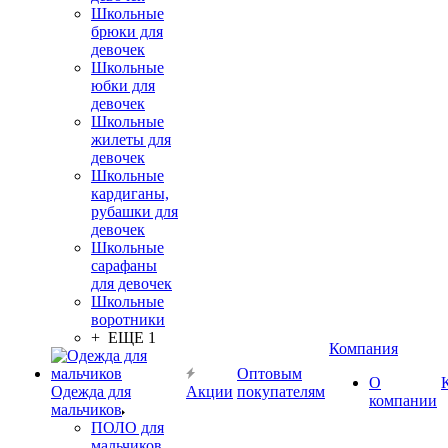
Школьные
брюки для
девочек
Школьные
юбки для
девочек
Школьные
жилеты для
девочек
Школьные
кардиганы,
рубашки для
девочек
Школьные
сарафаны
для девочек
Школьные
воротники
+ ЕЩЕ 1
Компания
Оптовым
О
Одежда для
Акции
покупателям
компании
мальчиков
ПОЛО для
мальчиков