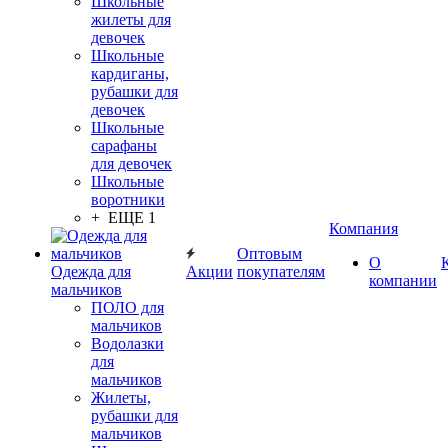
Школьные
жилеты для
девочек
Школьные
кардиганы,
рубашки для
девочек
Школьные
сарафаны
для девочек
Школьные
воротники
+ ЕЩЕ 1
Компания
Оптовым
О
Одежда для
Акции
покупателям
компании
мальчиков
ПОЛО для
мальчиков
Водолазки
для
мальчиков
Жилеты,
рубашки для
мальчиков